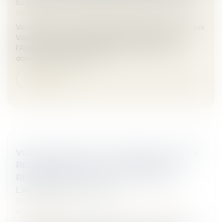
ÉLIGIBLE AUX SUBVENTIONS DE L’ANAH ?
Droit immobilier
/
Droit de la construction
Vous louez un bien et prévoyez d’y réaliser des travaux.
Vous êtes peut-être éligible aux subventions de
l’Agence nationale de l’habitat (ANAH). Il serait
dommage de passer à cô...
Lire la suite
VOYAGE À FORFAIT : L’ASSUREUR DU TIERS
RESPONSABLE NE PEUT INVOQUER LA
RESPONSABILITÉ DE PLEIN DROIT DE
L’AGENCE DE VOYAGES
Droit des obligations et des suretés
/
Droit de la
responsabilité