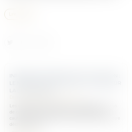
Lire la suite
INFORMATION ANNUELLE DE LA CAUTION :
LE NOM DE LA CAUTION DOIT FIGURER SUR
LA LISTE D’ENVOI !
Droit des obligations et des suretés
Les établissements bancaires ont l’obligation, en cas
de contrat de crédit, d’informer chaque année la
caution de l’état de la dette. À défaut, ils peuvent être
déchus de leur d...