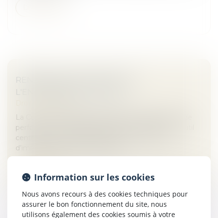
Lire la suite
RENFORCER LA FIABILITÉ ET
L'ENCADREMENT DU DPE
Droit immobilier
La Cour des comptes confirme que le diagnostic de
performance énergétique (DPE) est devenu un outil
central pour orienter les décisions en matière
d’immobilier et met en lumière...
Lire la suite
Information sur les cookies
Nous avons recours à des cookies techniques pour
assurer le bon fonctionnement du site, nous
utilisons également des cookies soumis à votre