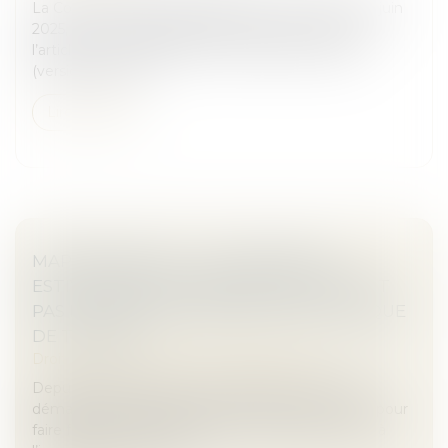
La Cour de cassation rappelle, dans un arrêt du 19 juin
2025, que la responsabilité de plein droit prévue à
l’article L 211-17, alinéa 1er, du Code du tourisme
(version antérieu...
Lire la suite
MAPRIMERÉNOV' : LA SUSPENSION
ESTIVALE NE CONCERNERA FINALEMENT
PAS LES RÉNOVATIONS PAR GESTE UNIQUE
DE TRAVAUX
Droit immobilier
/
Droit de la construction
Depuis plusieurs années, la législation relative au
démarchage téléphonique n’a cessé de se durcir pour
faire face aux nombreux abus en la matière. Face à