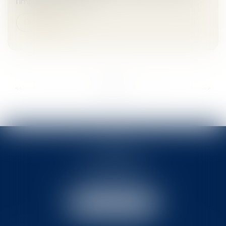
l’impuissance de ces d...
Lire la suite
...
...
<<
<
2
3
4
5
6
7
8
>
>>
ACTB
2 rue Pierre-Joseph Colin
35000 RENNES
Tél :
02 99 78 31 31
Email :
actb@rennes-avocat.com
NOUS LOCALISER