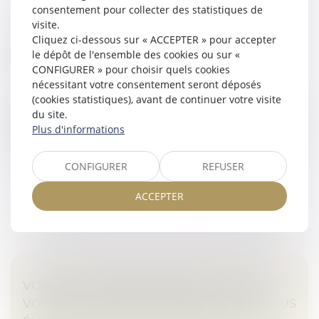
consentement pour collecter des statistiques de
visite.
LA COUR DE CASSATION RAPPELLE LES
Cliquez ci-dessous sur « ACCEPTER » pour accepter
CONSÉQUENCES JURIDIQUES D’UNE
le dépôt de l'ensemble des cookies ou sur «
CONDITION SUSPENSIVE NON RÉALISÉE
CONFIGURER » pour choisir quels cookies
nécessitant votre consentement seront déposés
Droit des obligations et des suretés
(cookies statistiques), avant de continuer votre visite
Lorsqu’un contrat est soumis à une condition
du site.
suspensive, il ne devient effectif que si cette condition
Plus d'informations
se réalise. À défaut, il est considéré comme non formé.
Si la condition co...
CONFIGURER
REFUSER
Lire la suite
ACCEPTER
VOUS ÊTES PROPRIÉTAIRE BAILLEUR ET
VOUS ENVISAGEZ DES TRAVAUX, ÊTES-VOUS