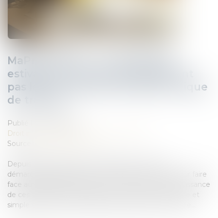
MaPrimeRénov' : la suspension
estivale ne concernera finalement
pas les rénovations par geste unique
de travaux
Publié le :
27/06/2025
Droit immobilier
/
Droit de la construction
Source :
www.boursier.com
Depuis plusieurs années, la législation relative au
démarchage téléphonique n’a cessé de se durcir pour faire
face aux nombreux abus en la matière. Face à l’impuissance
de ces différentes « tentatives », une interdiction pure et
simple de tout démarchage téléphonique a été votée...