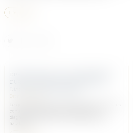
Lire la suite
DPE FRAUDULEUX : LE GOUVERNEMENT
DURCIT LES SANCTIONS CONTRE LES
DIAGNOSTIQUEURS VÉREUX
Droit immobilier
Le gouvernement met en place des mesures strictes
contre les diagnostiqueurs qui délivrent des
diagnostics de performance énergétique (DPE)
frauduleux...