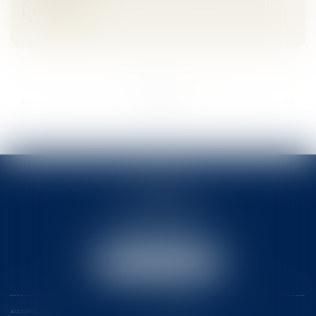
Lire la suite
...
...
<<
<
6
7
8
9
10
11
12
>
>>
ACTB
2 rue Pierre-Joseph Colin
35000 RENNES
Tél :
02 99 78 31 31
Email :
actb@rennes-avocat.com
NOUS LOCALISER
ACCUEIL
LE CABINET