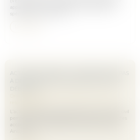
(VEFA), l’action en réparation d’une non-conformité
apparente du bien vendu relève des dispositions
spécifiques des articles 164...
Lire la suite
ACTION PAULIENNE : LE CRÉANCIER N’A PAS
À DÉMONTRER L’INSOLVABILITÉ DE SON
DÉBITEUR !
Droit des obligations et des suretés
/
Droit de la
responsabilité
L’action paulienne prévue à l’article 1341-2 du Code civil
permet de rendre inopposables au créancier les actes
accomplis par son débiteur en fraude de ses droits.
Ainsi, le suc...