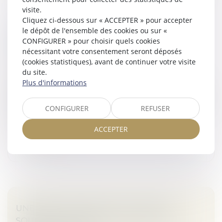
visite.
Cliquez ci-dessous sur « ACCEPTER » pour accepter
le dépôt de l'ensemble des cookies ou sur «
RESPONSABILITÉ DES CONSTRUCTEURS :
CONFIGURER » pour choisir quels cookies
UNE IMMIXTION FAUTIVE DOIT ÊTRE
nécessitant votre consentement seront déposés
CARACTÉRISÉE
(cookies statistiques), avant de continuer votre visite
Droit immobilier
/
Droit de la construction
du site.
Plus d'informations
Dans le cadre de la garantie décennale, le maître de
l’ouvrage condamné à indemniser l’acquéreur peut se
retourner contre les constructeurs, sauf s’il a lui-même
CONFIGURER
REFUSER
commis une faut...
ACCEPTER
Lire la suite
UNE ASSOCIATION PEUT-ELLE ÊTRE
SOUMISE AUX RÈGLES DU DROIT DE LA