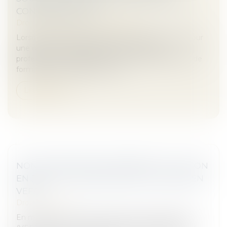
CONSOMMATION ?
Droit des obligations et des suretés
Lorsqu’une personne physique se porte caution pour
une dette contractée envers un créancier
professionnel, la législation impose des exigences de
formalisme strictes pour la val...
Lire la suite
NON-CONFORMITÉ APPARENTE ET ACTION
EN JUSTICE : UN DÉLAI STRICT D’UN AN EN
VEFA
Droit immobilier
En matière de vente en l’état futur d’achèvement