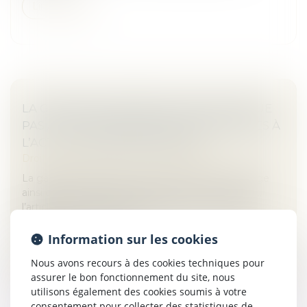
Lire la suite
LA GARANTIE DÉCENNALE NE S’APPLIQUE
PAS AUX ÉQUIPEMENTS INDISPENSABLES À
L’ACTIVITÉ PROFESSIONNELLE.
Droit immobilier
/
Droit de la construction
La garantie décennale couvre, en principe, l’ouvrage
ainsi que ses éléments d’équipement. Cependant,
l’article 1792-7 du Code civil exclut de son champ
d’application les élément...
Information sur les cookies
Lire la suite
Nous avons recours à des cookies techniques pour
assurer le bon fonctionnement du site, nous
utilisons également des cookies soumis à votre
consentement pour collecter des statistiques de