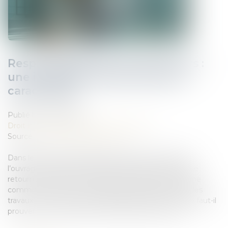
Responsabilité des constructeurs :
une immixtion fautive doit être
caractérisée
Publié le :
07/03/2025
Droit immobilier
/
Droit de la construction
Source :
www.lemag-juridique.com
Dans le cadre de la garantie décennale, le maître de
l’ouvrage condamné à indemniser l’acquéreur peut se
retourner contre les constructeurs, sauf s’il a lui-même
commis une faute, s’est immiscé fautivement dans les
travaux ou a pris un risque délibéré. Toutefois, encore faut-il
prouver son immixtion et sa compétence notoire...