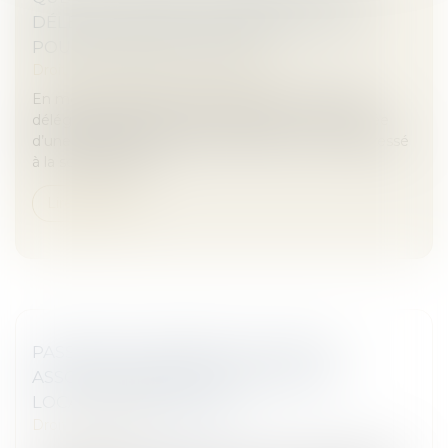
DÉLÉGATAIRE EN CAS DE RÉSILIATION
POUR FAUTE INJUSTIFIÉE ?
Droit des obligations et des suretés
En méconnaissance des clauses d’un contrat de
délégation, la procédure de résiliation est entachée
d’une irrégularité formelle si l’acheteur n’a pas adressé
à la société titulai...
Lire la suite
PASSOIRES THERMIQUES : VERS UN
ASSOUPLISSEMENT DES RÈGLES DE
LOCATION EN FRANCE ?
Droit immobilier