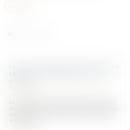
Lire la suite
LA CHUTE D’UNE ÉCHELLE NE SUFFIT PAS À
ENGAGER LA RESPONSABILITÉ DE SON
GARDIEN !
Droit des obligations et des suretés
/
Droit de la
responsabilité
Le co-président du conseil syndical d'une copropriété
est victime d'un accident en 2017 alors qu'il accède au
toit-terrasse de l'immeuble au moyen d'une échelle
installée dans l...