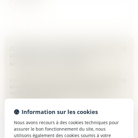
Lire la suite
CONSTRUCTION : ÉLIGIBILITÉ AU FONDS DE
PRÉVENTION DU PHÉNOMÈNE DE
MOUVEMENTS DE TERRAIN
Droit immobilier
/
Droit de la construction
L’arrêté du 23 avril 2026 modifie les critères d'éligibilité
à l'aide pour la prévention des désordres dans les
constructions liés au phénomène de retrait-
gonflement des sols ar...
Information sur les cookies
Lire la suite
Nous avons recours à des cookies techniques pour
assurer le bon fonctionnement du site, nous
utilisons également des cookies soumis à votre