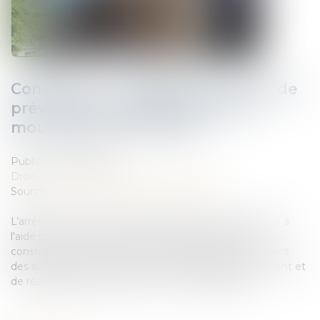
Construction : éligibilité au fonds de
prévention du phénomène de
mouvements de terrain
Publié le :
05/06/2026
Droit immobilier
/
Droit de la construction
Source :
www.maisondescommunes85.fr
L’arrêté du 23 avril 2026 modifie les critères d'éligibilité à
l'aide pour la prévention des désordres dans les
constructions liés au phénomène de retrait-gonflement
des sols argileux, ainsi que les modalités de financement et
de réalisation des prestations et travaux éligibles...