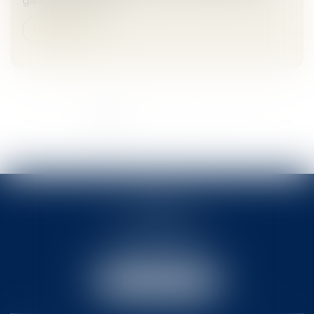
garantie de paieme...
Lire la suite
...
<<
<
1
2
3
4
5
6
7
>
>>
ACTB
2 rue Pierre-Joseph Colin
35000 RENNES
Tél :
02 99 78 31 31
Email :
actb@rennes-avocat.com
NOUS LOCALISER