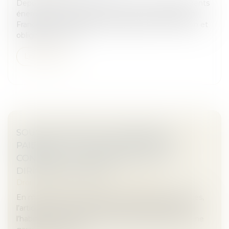
Depuis plusieurs années, la lutte contre les logements
énergivores s’est imposée comme une priorité en
France. Entre interdictions progressives de location et
obligations de rén...
Lire la suite
SOUS-TRAITANCE ET GARANTIE DE
PAIEMENT : LA COUR DE CASSATION
CONFIRME LA RESPONSABILITÉ DU
DIRIGEANT DE DROIT
Droit immobilier
/
Droit de la construction
En matière de construction de maisons individuelles,
l’article L 241-9 du Code de la construction et de
l’habitation impose au constructeur de justifier d’une