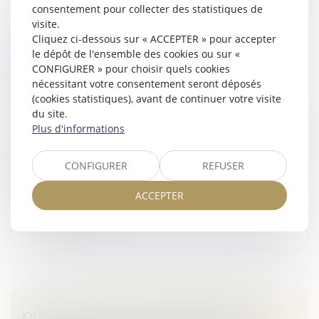
consentement pour collecter des statistiques de
visite.
Cliquez ci-dessous sur « ACCEPTER » pour accepter
SAISIE IMMOBILIÈRE : LE DÉCRET DU 27
le dépôt de l'ensemble des cookies ou sur «
NOVEMBRE 2020 NE PERMET PAS DE
CONFIGURER » pour choisir quels cookies
PROLONGER RÉTROACTIVEMENT UNE
nécessitant votre consentement seront déposés
(cookies statistiques), avant de continuer votre visite
PROROGATION JUDICIAIRE
du site.
Droit des obligations et des suretés
Plus d'informations
Dans le cadre d’une procédure de liquidation judiciaire,
une ordonnance du juge-commissaire du 13 février
CONFIGURER
REFUSER
2017 a autorisé la vente par adjudication d’un
immeuble appartenant au...
ACCEPTER
Lire la suite
QUEL EST LE DROIT À INDEMNITÉ D'UN