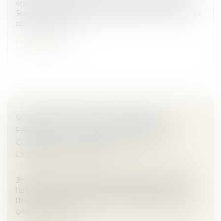
énergivores s’est imposée comme une priorité en
France. Entre interdictions progressives de location et
obligations de rén...
Lire la suite
SOUS-TRAITANCE ET GARANTIE DE
PAIEMENT : LA COUR DE CASSATION
CONFIRME LA RESPONSABILITÉ DU
DIRIGEANT DE DROIT
Droit immobilier
/
Droit de la construction
En matière de construction de maisons individuelles,
l’article L 241-9 du Code de la construction et de
l’habitation impose au constructeur de justifier d’une
garantie de paieme...