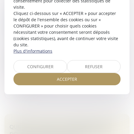
consentement pour collecter des statistiques de
visite.
SAISIE IMMOBILIÈRE : LE DÉCRET DU 27
Cliquez ci-dessous sur « ACCEPTER » pour accepter
le dépôt de l'ensemble des cookies ou sur «
NOVEMBRE 2020 NE PERMET PAS DE
CONFIGURER » pour choisir quels cookies
PROLONGER RÉTROACTIVEMENT UNE
nécessitant votre consentement seront déposés
PROROGATION JUDICIAIRE
(cookies statistiques), avant de continuer votre visite
Droit des obligations et des suretés
du site.
Plus d'informations
Dans le cadre d’une procédure de liquidation judiciaire,
une ordonnance du juge-commissaire du 13 février
2017 a autorisé la vente par adjudication d’un
CONFIGURER
REFUSER
immeuble appartenant au...
ACCEPTER
Lire la suite
QUEL EST LE DROIT À INDEMNITÉ D'UN