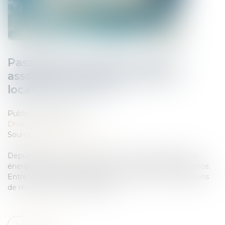
Passoires thermiques : vers un
assouplissement des règles de
location en France ?
Publié le :
19/05/2026
Droit immobilier
Source :
www.gererseul.com
Depuis plusieurs années, la lutte contre les logements
énergivores s’est imposée comme une priorité en France.
Entre interdictions progressives de location et obligations
de rénovation, les propriétaires ...
Lire la suite