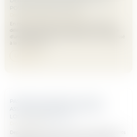
DÉLÉGATAIRE EN CAS DE RÉSILIATION
POUR FAUTE INJUSTIFIÉE ?
Droit des obligations et des suretés
En méconnaissance des clauses d’un contrat de
délégation, la procédure de résiliation est entachée
d’une irrégularité formelle si l’acheteur n’a pas adressé
à la société titulai...
Lire la suite
PASSOIRES THERMIQUES : VERS UN
ASSOUPLISSEMENT DES RÈGLES DE
LOCATION EN FRANCE ?
Droit immobilier
Depuis plusieurs années, la lutte contre les logements