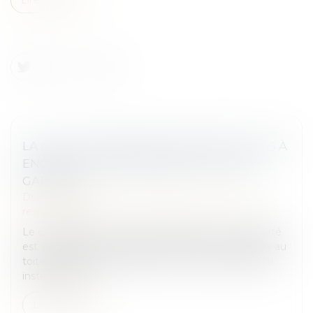
LA CHUTE D’UNE ÉCHELLE NE SUFFIT PAS À
ENGAGER LA RESPONSABILITÉ DE SON
GARDIEN !
Droit des obligations et des suretés
/
Droit de la
responsabilité
Le co-président du conseil syndical d'une copropriété
est victime d'un accident en 2017 alors qu'il accède au
toit-terrasse de l'immeuble au moyen d'une échelle
installée dans l...
Lire la suite