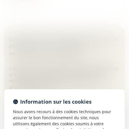
CONSTRUCTION : ÉLIGIBILITÉ AU FONDS DE
PRÉVENTION DU PHÉNOMÈNE DE
MOUVEMENTS DE TERRAIN
Droit immobilier
/
Droit de la construction
L’arrêté du 23 avril 2026 modifie les critères d'éligibilité
à l'aide pour la prévention des désordres dans les
constructions liés au phénomène de retrait-
gonflement des sols ar...
Lire la suite
Information sur les cookies
Nous avons recours à des cookies techniques pour
assurer le bon fonctionnement du site, nous
utilisons également des cookies soumis à votre