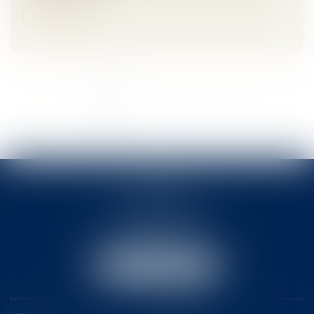
Lire la suite
...
<<
<
1
2
3
4
5
6
7
>
>>
ACTB
2 rue Pierre-Joseph Colin
35000 RENNES
Tél :
02 99 78 31 31
Email :
actb@rennes-avocat.com
NOUS LOCALISER