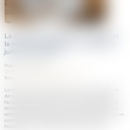
La réception tacite d’un ouvrage et
la retenue de garantie : précisions
jurisprudentielles
Publié le :
04/12/2024
Droit immobilier
/
Droit de la construction
Source :
www.lemag-juridique.com
La réception des travaux constitue une étape essentielle
dans un contrat de construction, en ce qu’elle marque
l'acceptation des travaux par le maître de l’ouvrage. À ce
titre, elle peut être expresse ou tacite, voire judiciaire. La
retenue de garantie, ou la caution solidaire qui s’y substitue,
constitue une sécurité financière pour le maître de
l’ouvrage en cas de défaillances liées à la levée des