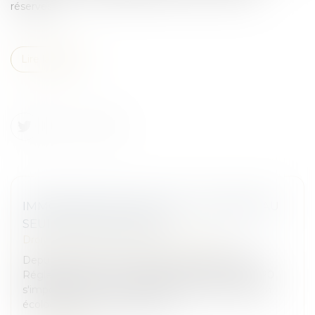
réserves...
Lire la suite
IMMOBILIER NEUF EN 2025 : UN NOUVEAU
SEUIL POUR LA RE 2020
Droit immobilier
/
Droit de la construction
Depuis son entrée en vigueur en janvier 2022, la
Réglementation Environnementale 2020, RE 2020
s'impose comme un véritable levier de la transition
écologique dans le secteur de...