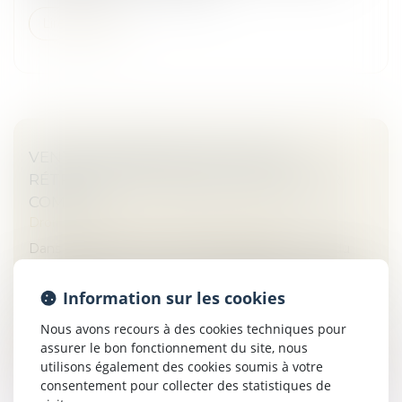
Lire la suite
VENTE IMMOBILIÈRE ET DROIT DE
RÉTRACTATION : QUAND CHAQUE JOUR
COMPTE
Droit immobilier
/
Droit de la construction
Dans le cadre d’une construction, l’article L 271-1 du
Code de la construction et de l’habitation prévoit que
tout acquéreur non professionnel dispose d’un délai de
Information sur les cookies
rétractation...
Nous avons recours à des cookies techniques pour
Lire la suite
assurer le bon fonctionnement du site, nous
utilisons également des cookies soumis à votre
consentement pour collecter des statistiques de