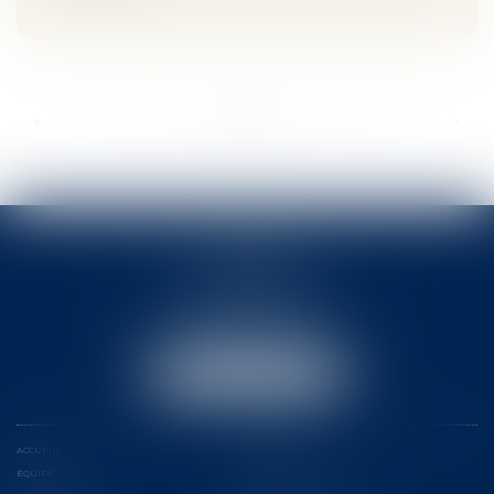
...
...
<<
<
8
9
10
11
12
13
14
>
>>
ACTB
2 rue Pierre-Joseph Colin
35000 RENNES
Tél :
02 99 78 31 31
Email :
actb@rennes-avocat.com
NOUS LOCALISER
ACCUEIL
LE CABINET
ÉQUIPE
COMPÉTENCES