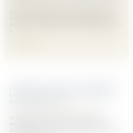
Publication du cabinet
Cass Civ 2 28 11 2024 23 -15 674 Réponse de la Cour
Vu l'article 1384, alinéa 2, devenu 1242, alinéa 2, du
code civil : 4. Aux termes de ce texte, celui qui détient,
à...
Lire la suite
LA RÉCEPTION TACITE D’UN OUVRAGE ET
LA RETENUE DE GARANTIE : PRÉCISIONS
JURISPRUDENTIELLES
Droit immobilier
/
Droit de la construction
La réception des travaux constitue une étape
essentielle dans un contrat de construction, en ce
qu’elle marque l'acceptation des travaux par le maître