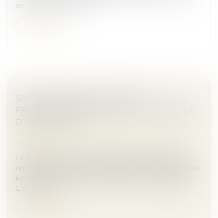
de l’ouvrage. À ce titre,...
Lire la suite
SAISIE IMMOBILIÈRE : RIGUEUR
PROCÉDURALE ET ENJEUX DE L’AUDIENCE
D’ORIENTATION
Droit des obligations et des suretés
/
Mesures
d'exécution
La procédure de saisie immobilière est marquée par
une rigueur procédurale essentielle à la protection des
intérêts des parties et au respect de l'ordre juridique.
L'article R 3...
Lire la suite