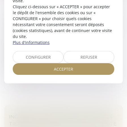
visite.
Cliquez ci-dessous sur « ACCEPTER » pour accepter
le dépôt de l'ensemble des cookies ou sur «
CONFIGURER » pour choisir quels cookies
MA PRIME RÉNOV : CE QUI VA CHANGER (OU
nécessitant votre consentement seront déposés
PAS) DÈS LE 1ER JANVIER 2025
(cookies statistiques), avant de continuer votre visite
du site.
Droit immobilier
/
Droit de la construction
Plus d'informations
Ce jeudi 5 décembre, le gouvernement sortant a
publié en urgence un décret et un arrêté fixant les
modalités de Ma Prime Rénov pour 2025. Si les
CONFIGURER
REFUSER
mesures de simplification du par...
ACCEPTER
Lire la suite
INCENDIE : RESPONSABILITÉ VIS À VIS DES
TIERS (1242 AL 2) IL FAUT ÉTABLIR LA FAUTE