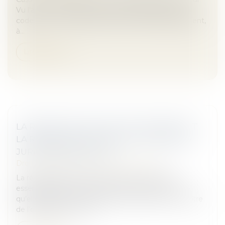
Vu l'article 1384, alinéa 2, devenu 1242, alinéa 2, du
code civil : 4. Aux termes de ce texte, celui qui détient,
à...
Lire la suite
LA RÉCEPTION TACITE D’UN OUVRAGE ET
LA RETENUE DE GARANTIE : PRÉCISIONS
JURISPRUDENTIELLES
Droit immobilier
/
Droit de la construction
La réception des travaux constitue une étape
essentielle dans un contrat de construction, en ce
qu’elle marque l'acceptation des travaux par le maître
de l’ouvrage. À ce titre,...