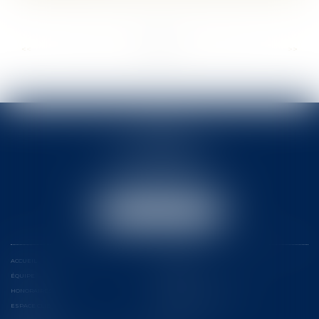
...
...
<<
<
8
9
10
11
12
13
14
>
>>
ACTB
2 rue Pierre-Joseph Colin
35000 RENNES
Tél :
02 99 78 31 31
Email :
actb@rennes-avocat.com
NOUS LOCALISER
ACCUEIL
LE CABINET
ÉQUIPE
COMPÉTENCES
HONORAIRES
ENCHÈRES IMMOBILIÈRES
ESPACE CLIENT
CONTACT