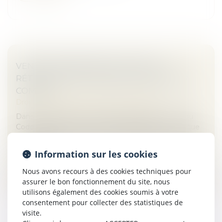
VENTE IMMOBILIÈRE ET DROIT DE
RÉTRACTATION : QUAND CHAQUE JOUR
COMPTE
Droit immobilier
/
Droit de la construction
Dans le cadre d’une construction, l’article L 271-1 du
Code de la construction et de l’habitation prévoit que
tout acquéreur non professionnel dispose d’un délai de
rétractation...
Information sur les cookies
Lire la suite
Nous avons recours à des cookies techniques pour
assurer le bon fonctionnement du site, nous
utilisons également des cookies soumis à votre
consentement pour collecter des statistiques de
visite.