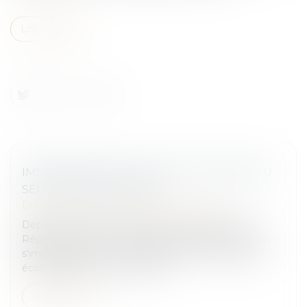
Lire la suite
IMMOBILIER NEUF EN 2025 : UN NOUVEAU
SEUIL POUR LA RE 2020
Droit immobilier
/
Droit de la construction
Depuis son entrée en vigueur en janvier 2022, la
Réglementation Environnementale 2020, RE 2020
s'impose comme un véritable levier de la transition
écologique dans le secteur de...
Lire la suite