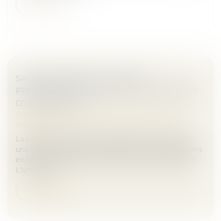
Lire la suite
SAISIE IMMOBILIÈRE : RIGUEUR
PROCÉDURALE ET ENJEUX DE L’AUDIENCE
D’ORIENTATION
Droit des obligations et des suretés
/
Mesures
d'exécution
La procédure de saisie immobilière est marquée par
une rigueur procédurale essentielle à la protection des
intérêts des parties et au respect de l'ordre juridique.
L'article R 3...
Lire la suite