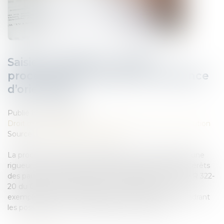
Saisie immobilière : rigueur
procédurale et enjeux de l’audience
d’orientation
Publié le :
03/12/2024
Droit des obligations et des suretés
/
Mesures d'exécution
Source :
www.lemag-juridique.com
La procédure de saisie immobilière est marquée par une
rigueur procédurale essentielle à la protection des intérêts
des parties et au respect de l'ordre juridique. L'article R 322-
20 du Code des procédures civiles d'exécution, par
exemple, illustre ces exigences, notamment en encadrant
les possibilités de vente amiable d'un bien saisi...