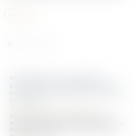
Lire la suite
MAPRIMERÉNOV' : LA SUSPENSION
ESTIVALE NE CONCERNERA FINALEMENT
PAS LES RÉNOVATIONS PAR GESTE UNIQUE
DE TRAVAUX
Droit immobilier
/
Droit de la construction
Depuis plusieurs années, la législation relative au
démarchage téléphonique n’a cessé de se durcir pour
faire face aux nombreux abus en la matière. Face à
l’impuissance de ces d...