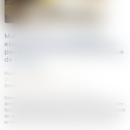
MaPrimeRénov' : la suspension
estivale ne concernera finalement
pas les rénovations par geste unique
de travaux
Publié le :
27/06/2025
Droit immobilier
/
Droit de la construction
Source :
www.boursier.com
Depuis plusieurs années, la législation relative au
démarchage téléphonique n’a cessé de se durcir pour faire
face aux nombreux abus en la matière. Face à l’impuissance
de ces différentes « tentatives », une interdiction pure et
simple de tout démarchage téléphonique a été votée...