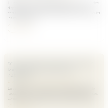
L'association UFC-Que Choisir dénonce « l'échec » des
dispositifs actuels d'aides MaPrimeRénov' ou les
certificats d'économies d'énergie (CEE) à faire basculer
les ménages vers...
Lire la suite
SOUS-TRAITANCE : PAS DE NULLITÉ SANS
MANQUEMENT PRÉALABLE AUX
GARANTIES
Droit immobilier
/
Droit de la construction
La validité d’un contrat de sous-traitance dépend de
l’acceptation du sous-traitant et de l’agrément de ses
conditions de paiement par le maître de l’ouvrage...