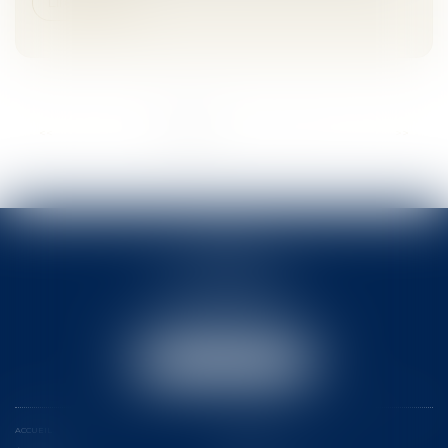
Lire la suite
<<
<
1
2
3
4
5
6
7
>
>>
ACTB
2 rue Pierre-Joseph Colin
35000 RENNES
Tél :
02 99 78 31 31
Email :
actb@rennes-avocat.com
NOUS LOCALISER
ACCUEIL
LE CABINET