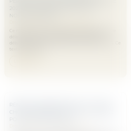
PERMIS DE CONSTRUIRE DÉLIVRÉS ENTRE
2021 ET 2024 PROLONGÉS PAR UN
NOUVEAU DÉCRET
Droit immobilier
/
Droit de la construction
Ce mardi 27 mai a été publié le décret prorogeant le
délai de validité des autorisations d'urbanisme
délivrées entre le 1er janvier 2021 et le 28 mai 2024. Ce
texte concrétise l...
Lire la suite
RÉNOVATION ÉNERGÉTIQUE : L'UFC-QUE
CHOISIR DEMANDE UN GUICHET UNIQUE
POUR TOUTES LES AIDES
Droit immobilier
/
Droit de la construction