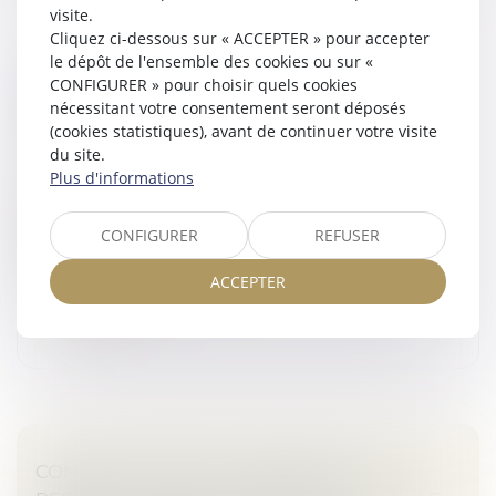
visite.
Cliquez ci-dessous sur « ACCEPTER » pour accepter
le dépôt de l'ensemble des cookies ou sur «
VICE CACHÉ : LA PRESCRIPTION COURT À
CONFIGURER » pour choisir quels cookies
COMPTER DE LA MISE EN CAUSE PAR LE
nécessitant votre consentement seront déposés
(cookies statistiques), avant de continuer votre visite
MAÎTRE D’OUVRAGE
du site.
Droit immobilier
/
Droit de la construction
Plus d'informations
En matière de garantie des vices cachés, lorsque
l’action est exercée de manière récursoire par un
CONFIGURER
REFUSER
constructeur ou son assureur à l’encontre du
fournisseur de matériaux, le déla...
ACCEPTER
Lire la suite
CONSTRUCTION ET LOGEMENT : LES