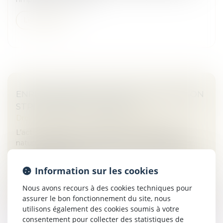
Lire la suite
ENRICHISSEMENT INJUSTIFIÉ : UNE ACTION
STRICTEMENT SUBSIDIAIRE !
Droit immobilier
/
Droit de la construction
L’action fondée sur l’enrichissement injustifié, de
nature subsidiaire, ne peut être exercée lorsqu’une
autre action est possible, même si celle-ci se heurte à
un obstacle de dr...
Information sur les cookies
Lire la suite
Nous avons recours à des cookies techniques pour
assurer le bon fonctionnement du site, nous
utilisons également des cookies soumis à votre
consentement pour collecter des statistiques de