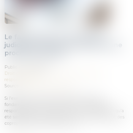
Le fait de subir une procédure
judiciaire n’est pas constitutif d’une
procédure abusive
Publié le :
20/08/2024
Droit des obligations et des suretés
/
Droit de la
responsabilité
Source :
www.lemag-juridique.com
Si l’exercice d’une action en justice est un droit
fondamental, une procédure abusive va engager la
responsabilité de son auteur. C’est sur ce fondement qu’a
été saisie la Cour de cassation dans un litige opposant des
copropriétaires d’immeubles voisins...