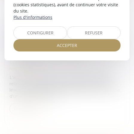
(cookies statistiques), avant de continuer votre visite
du site.
Plus d'informations
LE PRÉJUDICE D’ANGOISSE DE MORT
CONFIGURER
REFUSER
IMMINENTE : UNE INDEMNISATION
RATTACHÉE AU POSTE DES SOUFFRANCES
ACCEPTER
ENDURÉES, TOUT EN BÉNÉFICIANT D’UNE
INDEMNISATION AUTONOME
Droit des obligations et des suretés
/
Droit de la
responsabilité
L’article 1 de la Résolution de Conseil de l’Europe
relative à la réparation des dommages en cas de
lésions corporelles et de décès prévoit que la victime
d’un dommage a droit à...
Lire la suite