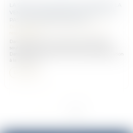
LA SIMPLE ACTION VISANT À EMPÊCHER LA
VENTE D’UN BIEN INDIVIS NE CONSTITUE
PAS UNE PROCÉDURE ABUSIVE
Droit des obligations et des suretés
/
Droit de la
responsabilité
Dans le cadre d’une succession, certains héritiers
souhaitent aliéner un bien indivis de la succession.
Dans son procès-verbal, le notaire constate l’opposition
à la vente d’un...
Lire la suite
<<
<
1
2
3
>
>>