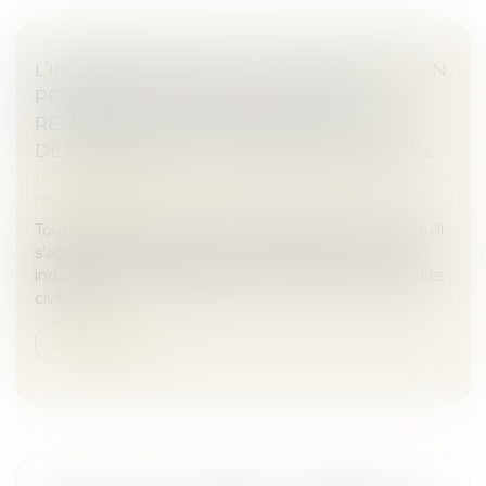
L’INDEMNISATION DE L’AGGRAVATION D’UN
PRÉJUDICE CORPOREL SUPPOSE LA
RESPONSABILITÉ DE SON AUTEUR ET LA
DÉTERMINATION D’UN PRÉJUDICE INITIAL
Droit des obligations et des suretés
/
Droit de la
responsabilité
Toute personne victime d’un accident de la route, qu’il
s'agisse d'un passager ou d'un piéton, a droit à une
indemnisation. En application de l’article 2226 du Code
civil, l’act...
Lire la suite