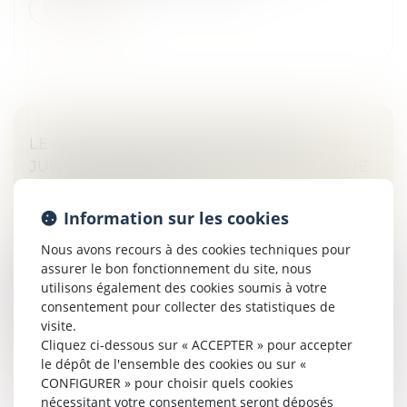
Lire la suite
LE FAIT DE SUBIR UNE PROCÉDURE
JUDICIAIRE N’EST PAS CONSTITUTIF D’UNE
PROCÉDURE ABUSIVE
Droit des obligations et des suretés
/
Droit de la
Information sur les cookies
responsabilité
Nous avons recours à des cookies techniques pour
Si l’exercice d’une action en justice est un droit
assurer le bon fonctionnement du site, nous
fondamental, une procédure abusive va engager la
utilisons également des cookies soumis à votre
responsabilité de son auteur. C’est sur ce fondement
consentement pour collecter des statistiques de
qu’a été saisie la Cour...
visite.
Cliquez ci-dessous sur « ACCEPTER » pour accepter
Lire la suite
le dépôt de l'ensemble des cookies ou sur «
CONFIGURER » pour choisir quels cookies
nécessitant votre consentement seront déposés