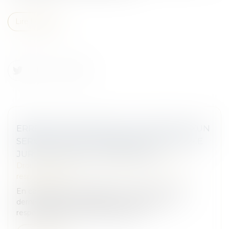
Lire la suite
ERREUR DE DIAGNOSTIC D’UN AGENT D’UN
SERVICE PUBLIC ADMINISTRATIF : QUELLE
JURIDICTION EST COMPÉTENTE ?
Droit des obligations et des suretés
/
Droit de la
responsabilité
En cas d’erreur de diagnostic, et surtout si cette
dernière entraîne un décès, la question de la
responsabilité du médecin se pose...