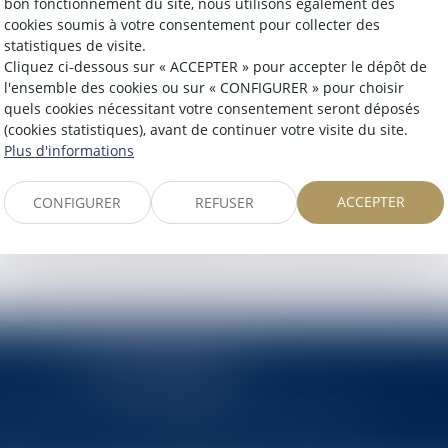
DROIT DES VOIES D'EXÉCUTIO
bon fonctionnement du site, nous utilisons également des
cookies soumis à votre consentement pour collecter des
statistiques de visite.
Cliquez ci-dessous sur « ACCEPTER » pour accepter le dépôt de
l'ensemble des cookies ou sur « CONFIGURER » pour choisir
quels cookies nécessitant votre consentement seront déposés
(cookies statistiques), avant de continuer votre visite du site.
rvatoires, Saisies des rémunérations
Plus d'informations
ACCEPTER
CONFIGURER
REFUSER
Voir toutes les compétences
Contacter un expert
2 rue Pierre-Joseph Colin
35000 RENNES
 99 78 31 31
Email :
actb@rennes-avocat.com