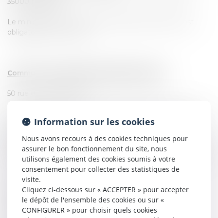
35000 RENNES
Le ministère d'Avocat inscrit au Barreau de Rennes est
obligatoire pour enchérir
Commune de CHARTRES-DE-BRETAGNE (35)
50 rue de la Chaussairie
Une maison à usage d’habitation indépendante de 72,95
Information sur les cookies
m2 comprenant :
Au sous-sol de plain-pied : garage
Nous avons recours à des cookies techniques pour
Au rez-de-chaussée surélevé : entrée, cuisine, séjour-salon,
assurer le bon fonctionnement du site, nous
3 chambres, WC, salle de bains, toilettes, combles perdus
utilisons également des cookies soumis à votre
consentement pour collecter des statistiques de
Terrain
visite.
Cliquez ci-dessous sur « ACCEPTER » pour accepter
Cadastrée Section AP n° 93
le dépôt de l'ensemble des cookies ou sur «
pour une contenance de 12a 86ca
CONFIGURER » pour choisir quels cookies