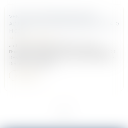
VENTE AUX ENCHERES PUBLIQUES
ADJUDICATION LE MARDI 29 AVRIL 2025 À 10
H 00
Enchères immobilières
au Tribunal Judiciaire de RENNES – Juge de
l’Exécution Cité Judiciaire, 7 rue Pierre Abélard 35000
RENNES Le ministère d'Avocat inscrit au Barreau de
Rennes est obligatoire...
Lire la suite
<<
<
1
>
>>