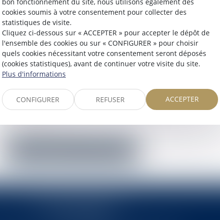
bon fonctionnement du site, nous utilisons également des
Mot de passe
cookies soumis à votre consentement pour collecter des
statistiques de visite.
Cliquez ci-dessous sur « ACCEPTER » pour accepter le dépôt de
l'ensemble des cookies ou sur « CONFIGURER » pour choisir
Se connecter
quels cookies nécessitant votre consentement seront déposés
(cookies statistiques), avant de continuer votre visite du site.
Plus d'informations
Mot de passe perdu
ACCEPTER
CONFIGURER
REFUSER
Identifiant
Réinitialiser mon mot de passe
2 rue Pierre-Joseph Colin
35000 RENNES